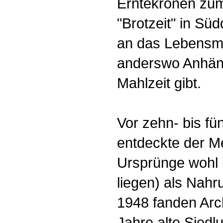
Erntekronen zum
"Brotzeit" in Süd
an das Lebensmi
anderswo Anhäng
Mahlzeit gibt.
Vor zehn- bis f
entdeckte der 
Ursprünge wohl 
liegen) als Nahr
1948 fanden Arc
Jahre alte Siedl