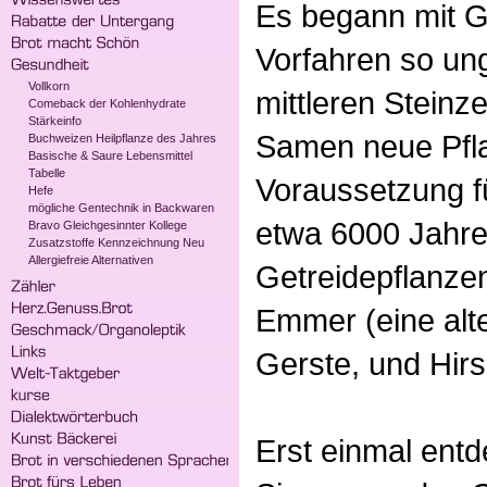
Es begann mit 
Vorfahren so un
Vollkorn
mittleren Steinz
Comeback der Kohlenhydrate
Stärkeinfo
Samen neue Pfla
Buchweizen Heilpflanze des Jahres
Basische & Saure Lebensmittel
Tabelle
Voraussetzung f
Hefe
mögliche Gentechnik in Backwaren
etwa 6000 Jahren
Bravo Gleichgesinnter Kollege
Zusatzstoffe Kennzeichnung Neu
Allergiefreie Alternativen
Getreidepflanzen
Emmer (eine alt
Gerste, und Hirs
Erst einmal entd